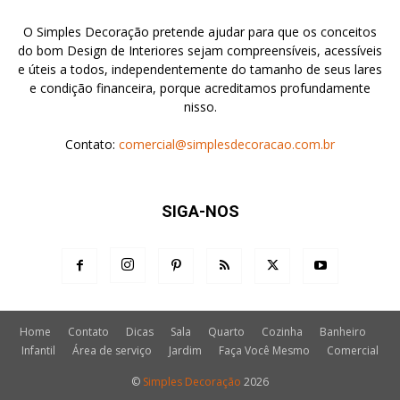
O Simples Decoração pretende ajudar para que os conceitos
do bom Design de Interiores sejam compreensíveis, acessíveis
e úteis a todos, independentemente do tamanho de seus lares
e condição financeira, porque acreditamos profundamente
nisso.
Contato:
comercial@simplesdecoracao.com.br
SIGA-NOS
Home
Contato
Dicas
Sala
Quarto
Cozinha
Banheiro
Infantil
Área de serviço
Jardim
Faça Você Mesmo
Comercial
©
Simples Decoração
2026